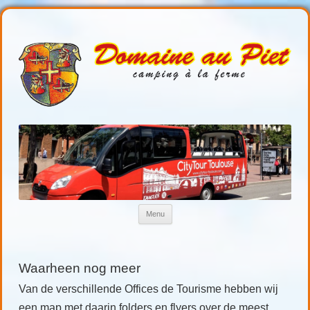
Domaineaupiet
Kamperen in de Gers
Ga naar de inhoud
Menu
Waarheen nog meer
Van de verschillende Offices de Tourisme hebben wij
een map met daarin folders en flyers over de meest