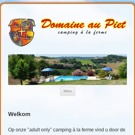
Domaineaupiet
Kamperen in de Gers
Ga naar de inhoud
Menu
Welkom
Op onze "adult only" camping à la ferme vind u door de