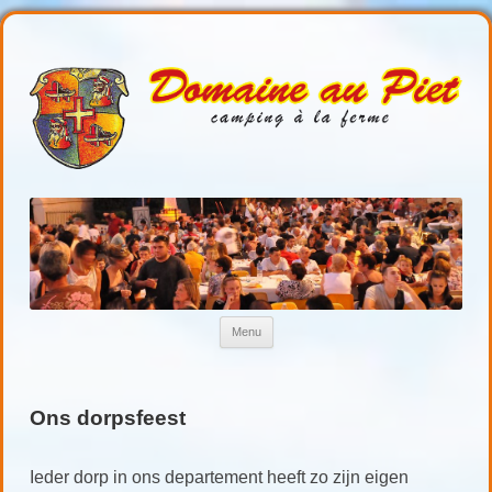
Domaineaupiet
Kamperen in de Gers
Ga naar de inhoud
Menu
Ons dorpsfeest
Ieder dorp in ons departement heeft zo zijn eigen