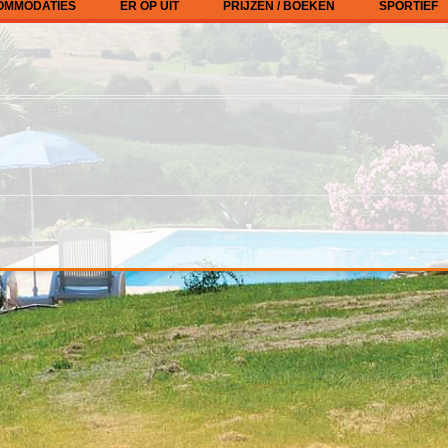
OMMODATIES
ER OP UIT
PRIJZEN / BOEKEN
SPORTIEF
E ACCOMMODATIES
LOKALE MARKTEN
KAMPEER-/VOUWWAGENPLAATS
KANO VAR
RESERVEREN
E
BEZOEK TOULOUSE
OVERIG
CAMPER-/CARAVAN PLAATS
MPEER- VOUWWAGEN
AIRBUS FABRIEK
RESERVEREN
ATS
ESA SPACE CENTRE
GITE RESERVEREN
AVAN, CAMPER PLAATS
WIJ
OVERIGE
OVERZICHT PRIJZEN
VOORWAARDEN