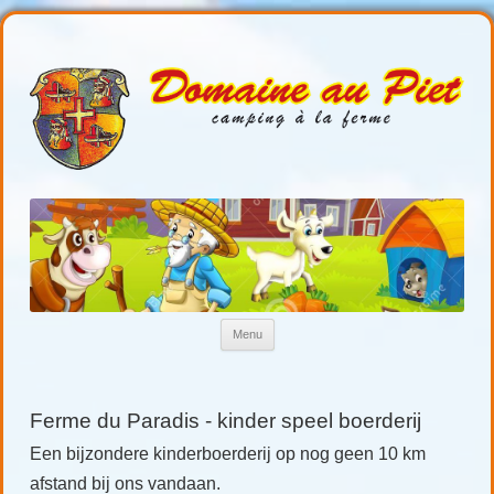
Domaineaupiet
Kamperen in de Gers
Ga naar de inhoud
Menu
Ferme du Paradis - kinder speel boerderij
Een bijzondere kinderboerderij op nog geen 10 km
afstand bij ons vandaan.